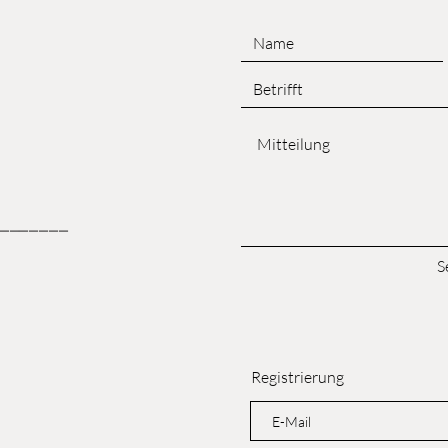
_______
S
Registrierung
|