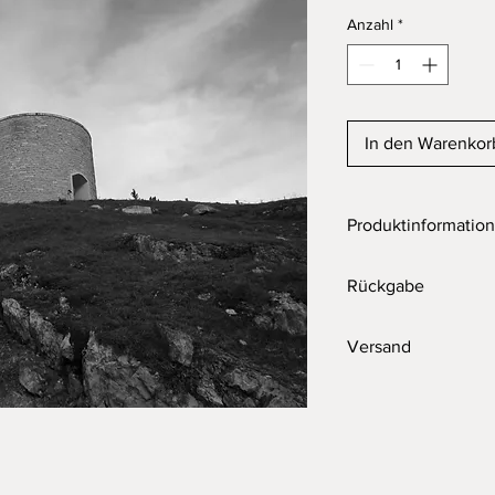
Anzahl
*
In den Warenkor
Produktinformation
Foto in ArtBox aus Ho
Rückgabe
Fotodruck auf Alu-Di
Nach der Bestellung 
Versand
Motivgrösse: 20x20 
Der Versand erfolgt s
Aussenmasse: 20.8x
Eilsendungen nur auf