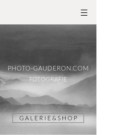
PHOTO-GAUDERON.COM
FOTOGRAFIE
G A L E R I E & S H O P