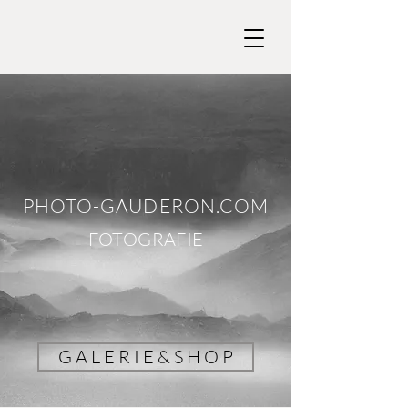
PHOTO-GAUDERON.COM
FOTOGRAFIE
G A L E R I E & S H O P